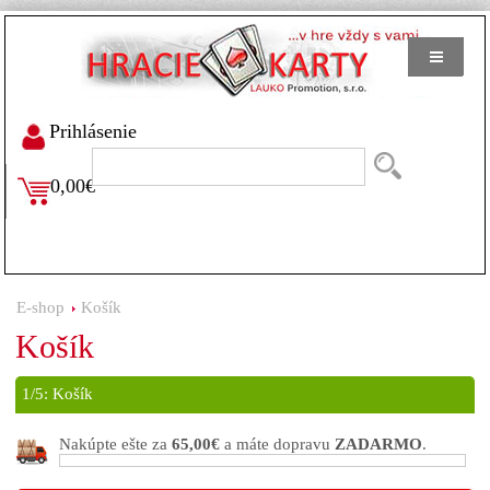
Prihlásenie
0,00€
E-shop
Košík
Košík
1/5:
Košík
Nakúpte ešte za
65,00€
a máte dopravu
ZADARMO
.