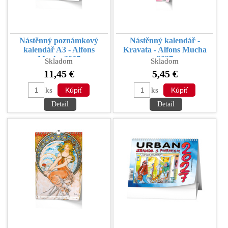
Nástěnný poznámkový
Nástěnný kalendář -
kalendář A3 - Alfons
Kravata - Alfons Mucha
Mucha 2027
2027
Skladom
Skladom
11,45 €
5,45 €
ks
ks
Detail
Detail