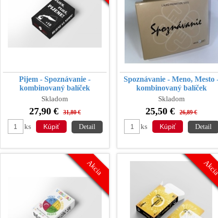
Pijem - Spoznávanie -
Spoznávanie - Meno, Mesto 
kombinovaný balíček
kombinovaný balíček
Skladom
Skladom
27,90 €
25,50 €
31,80 €
26,89 €
ks
ks
Detail
Detail
Akcia
Akci