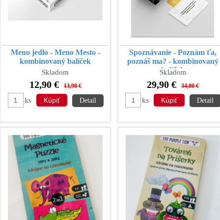
Meno jedlo - Meno Mesto -
Spoznávanie - Poznám ťa,
kombinovaný balíček
poznáš ma? - kombinovaný
balíček
Skladom
Skladom
12,90 €
29,90 €
13,98 €
34,80 €
ks
ks
Detail
Detail