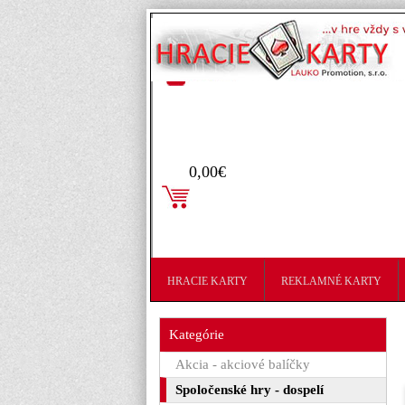
Prihlásenie
0,00€
HRACIE KARTY
REKLAMNÉ KARTY
Kategórie
Akcia - akciové balíčky
Spoločenské hry - dospelí