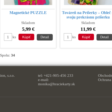
Magnetické PUZZLE
Továreň na Príšerky – Obleč 
svoju prekrásnu príšerku
Skladom
Skladom
5,99 €
11,99 €
ks
ks
Detail
Detail
Spolu:
34
on, s.r.o.
tel: +421-905-456 233
Obchodn
e-mail:
Ochrana
monika@hraciekarty.sk