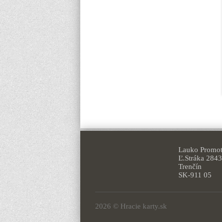
Lauko Promoti
Ľ.Stráka 2843
Trenčín
SK-911 05
2026 © Hracie karty.sk