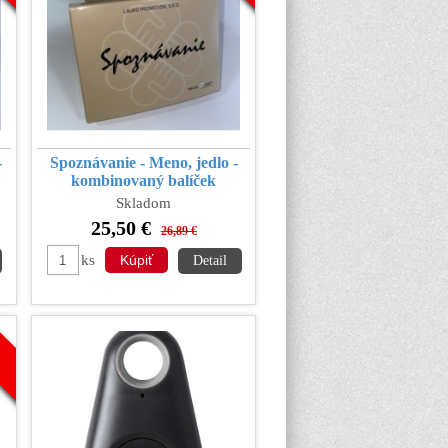
-
Spoznávanie - Meno, jedlo -
kombinovaný balíček
Skladom
25,50 €
26,89 €
ks
Detail
a