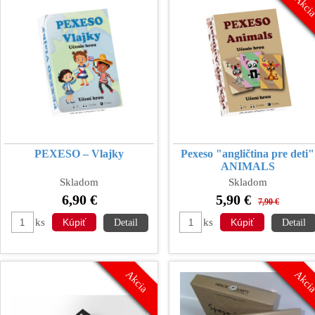
Akci
PEXESO – Vlajky
Pexeso "angličtina pre deti"
ANIMALS
Skladom
Skladom
6,90 €
5,90 €
7,90 €
ks
ks
Detail
Detail
Akcia
Akci