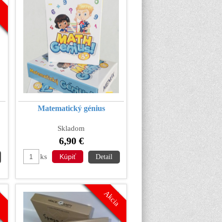
a
Matematický génius
Skladom
6,90 €
ks
Detail
a
Akcia