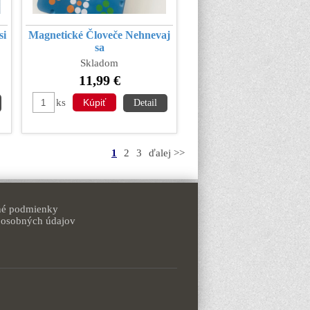
si
Magnetické Človeče Nehnevaj
sa
Skladom
11,99 €
ks
Detail
1
2
3
ďalej >>
é podmienky
 osobných údajov