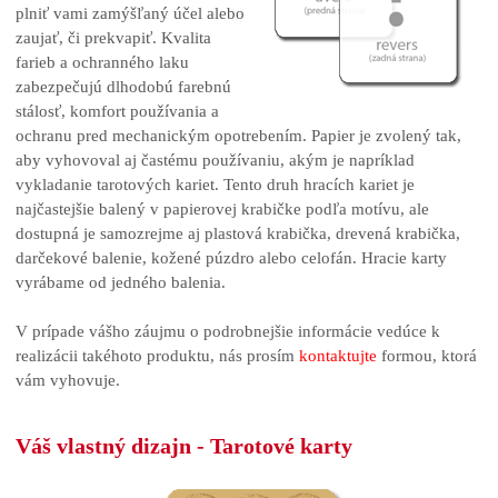
plniť vami zamýšľaný účel alebo
zaujať, či prekvapiť. Kvalita
farieb a ochranného laku
zabezpečujú dlhodobú farebnú
stálosť, komfort používania a
ochranu pred mechanickým opotrebením. Papier je zvolený tak,
aby vyhovoval aj častému používaniu, akým je napríklad
vykladanie tarotových kariet. Tento druh hracích kariet je
najčastejšie balený v papierovej krabičke podľa motívu, ale
dostupná je samozrejme aj plastová krabička, drevená krabička,
darčekové balenie, kožené púzdro alebo celofán. Hracie karty
vyrábame od jedného balenia.
V prípade vášho záujmu o podrobnejšie informácie vedúce k
realizácii takéhoto produktu, nás prosím
kontaktujte
formou, ktorá
vám vyhovuje.
Váš vlastný dizajn - Tarotové karty