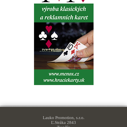
Lauko Promotion, s.r.o.
Ľ.Stráka 2843