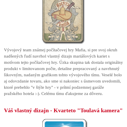
Vývojový team známej počítačovej hry Mafia, si pre svoj okruh
nadšených ľudí navrhol vlastný dizajn mariášových kariet s
motívom tejto počítačovej hry. Úzka skupina tak dostala originálny
produkt v limitovanom počte, detailne prepracovaný a navrhnutý
šikovným, nadaným grafikom tohto vývojového tímu. Veselé bolo
aj odovzdanie tovaru, ako sme si nakoniec s úsmevom uvedomili,
ktoré prebehlo "v štýle hry" - v prítmí podzemnej garáže
pražského hotela :-). Celému tímu ďakujeme za dôveru.
Váš vlastný dizajn - Kvarteto "Toulavá kamera"