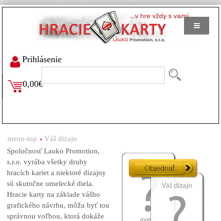
Prihlásenie
0,00€
menu-top
Váš dizajn
Spoločnosť Lauko Promotion,
s.r.o. vyrába všetky druhy
hracích kariet a niektoré dizajny
sú skutočne umelecké diela.
Hracie karty na základe vášho
grafického návrhu, môžu byť tou
správnou voľbou, ktorá dokáže