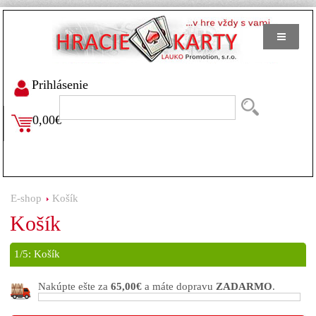
Prihlásenie
0,00€
E-shop
Košík
Košík
1/5:
Košík
Nakúpte ešte za
65,00€
a máte dopravu
ZADARMO
.