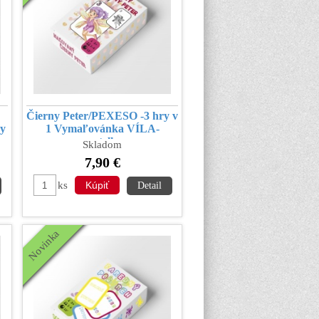
Čierny Peter/PEXESO -3 hry v
y
1 Vymaľovánka VÍLA-
pastelky
Skladom
7,90 €
ks
Detail
Novinka