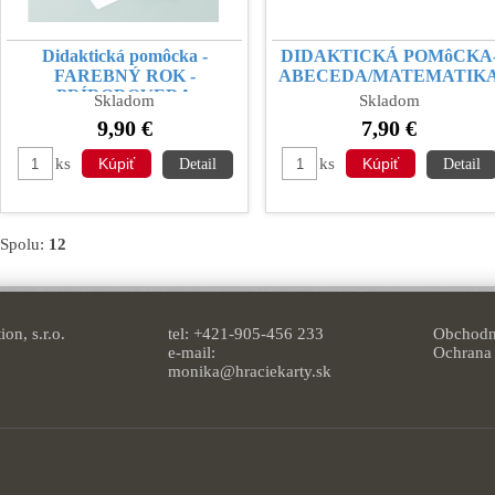
Didaktická pomôcka -
DIDAKTICKÁ POMôCKA
FAREBNÝ ROK -
ABECEDA/MATEMATIK
PRÍRODOVEDA
Skladom
Skladom
9,90 €
7,90 €
ks
ks
Detail
Detail
Spolu:
12
on, s.r.o.
tel: +421-905-456 233
Obchodn
e-mail:
Ochrana
monika@hraciekarty.sk