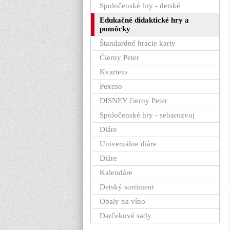
Spoločenské hry - detské
Edukačné didaktické hry a
pomôcky
Štandardné hracie karty
Čierny Peter
Kvarteto
Pexeso
DISNEY čierny Peter
Spoločenské hry - sebarozvoj
Diáre
Univerzálne diáre
Diáre
Kalendáre
Detský sortiment
Obaly na víno
Darčekové sady