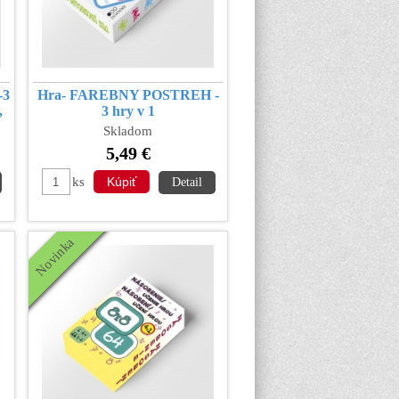
-3
Hra- FAREBNY POSTREH -
,
3 hry v 1
Skladom
5,49 €
ks
Detail
Novinka