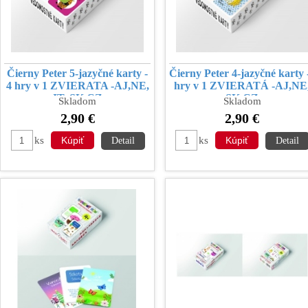
Čierny Peter 5-jazyčné karty -
Čierny Peter 4-jazyčné karty 
4 hry v 1 ZVIERATA -AJ,NE,
hry v 1 ZVIERATÁ -AJ,NE
IT, SK,CZ
SK,CZ
Skladom
Skladom
2,90 €
2,90 €
ks
ks
Detail
Detail