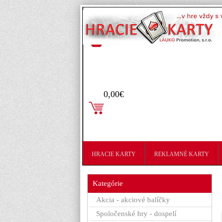
Prihlásenie
0,00€
HRACIE KARTY
REKLAMNÉ KARTY
Kategórie
Akcia - akciové balíčky
Spoločenské hry - dospelí