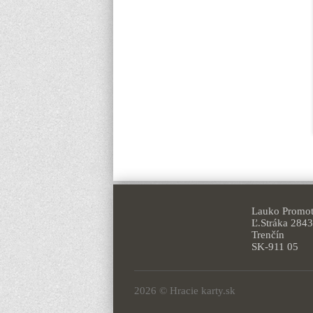
Lauko Promoti
Ľ.Stráka 2843
Trenčín
SK-911 05
2026 © Hracie karty.sk