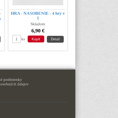
-
HRA - NASOBENIE - 4 hry v
A
1
Skladom
6,90 €
ks
Detail
é podmienky
 osobných údajov