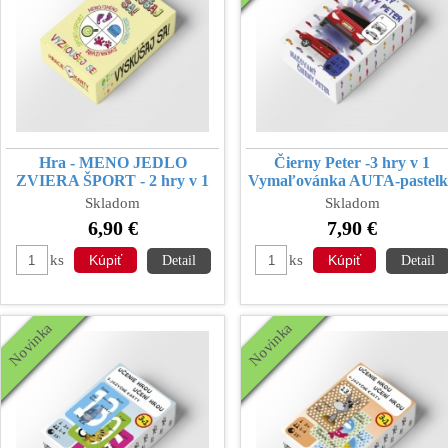
Hra - MENO JEDLO
Čierny Peter -3 hry v 1
ZVIERA ŠPORT - 2 hry v 1
Vymaľovánka AUTA-pastelk
Skladom
Skladom
6,90 €
7,90 €
ks
ks
Detail
Detail
Novinka
Novinka