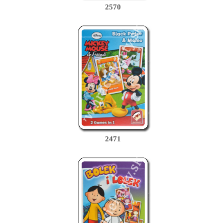
2570
2471