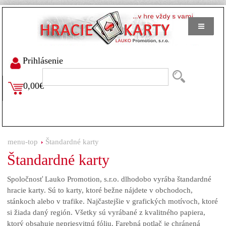
Prihlásenie
0,00€
menu-top
Štandardné karty
Štandardné karty
Spoločnosť Lauko Promotion, s.r.o. dlhodobo vyrába štandardné
hracie karty. Sú to karty, ktoré bežne nájdete v obchodoch,
stánkoch alebo v trafike. Najčastejšie v grafických motívoch, ktoré
si žiada daný región. Všetky sú vyrábané z kvalitného papiera,
ktorý obsahuje nepriesvitnú fóliu. Farebná potlač je chránená