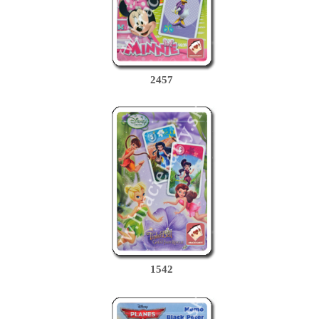
2457
1542