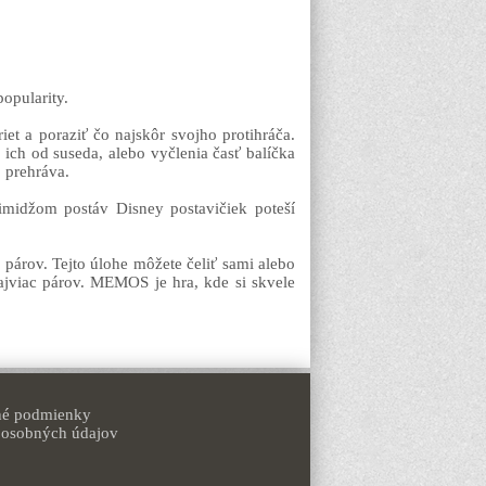
opularity.
iet a poraziť čo najskôr svojho protihráča.
u ich od suseda, alebo vyčlenia časť balíčka
, prehráva.
imidžom postáv Disney postavičiek poteší
párov. Tejto úlohe môžete čeliť sami alebo
ajviac párov. MEMOS je hra, kde si skvele
é podmienky
 osobných údajov