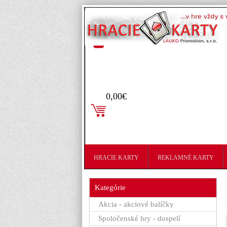
Prihlásenie
0,00€
HRACIE KARTY
REKLAMNÉ KARTY
Kategórie
Akcia - akciové balíčky
Spoločenské hry - dospelí