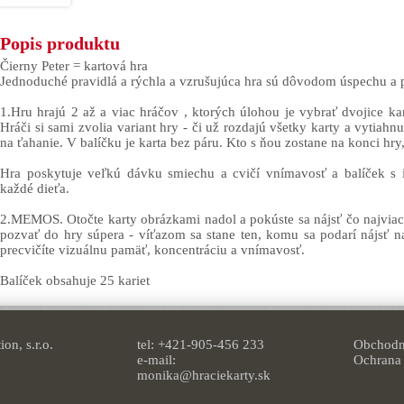
Popis produktu
Čierny Peter = kartová hra
Jednoduché pravidlá a rýchla a vzrušujúca hra sú dôvodom úspechu a p
1.Hru hrajú 2 až a viac hráčov , ktorých úlohou je vybrať dvojice kar
Hráči si sami zvolia variant hry - či už rozdajú všetky karty a vytiahn
na ťahanie. V balíčku je karta bez páru. Kto s ňou zostane na konci hry
Hra poskytuje veľkú dávku smiechu a cvičí vnímavosť a balíček s 
každé dieťa.
2.MEMOS. Otočte karty obrázkami nadol a pokúste sa nájsť čo najviac 
pozvať do hry súpera - víťazom sa stane ten, komu sa podarí nájsť n
precvičíte vizuálnu pamäť, koncentráciu a vnímavosť.
Balíček obsahuje 25 kariet
on, s.r.o.
tel: +421-905-456 233
Obchodn
e-mail:
Ochrana
monika@hraciekarty.sk