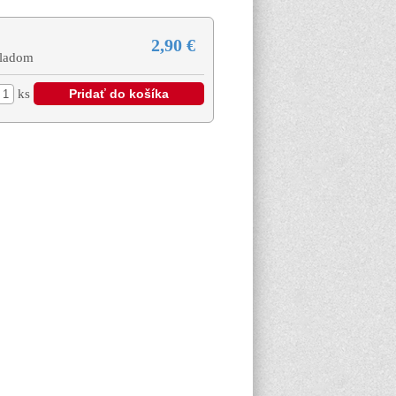
2,90 €
ladom
ks